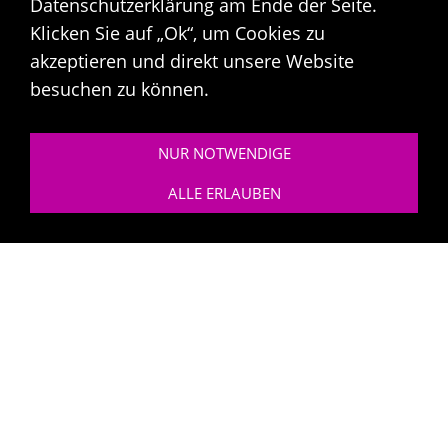
Datenschutzerklärung am Ende der Seite.
Instrument, wenn Sie noch keins besitzen.
Klicken Sie auf „Ok“, um Cookies zu
Es gibt keinen Grund mehr länger zu
akzeptieren und direkt unsere Website
warten. Lassen Sie Ihre Träume jetzt wahr
besuchen zu können.
werden.
NUR NOTWENDIGE
ALLE ERLAUBEN
Über mich
Unterricht