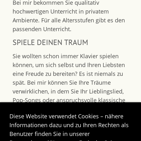
Bei mir bekommen Sie qualitativ
hochwertigen Unterricht in privatem
Ambiente. Für alle Altersstufen gibt es den
passenden Unterricht.
SPIELE DEINEN TRAUM
Sie wollten schon immer Klavier spielen
können, um sich selbst und Ihren Liebsten
eine Freude zu bereiten? Es ist niemals zu
spät. Bei mir können Sie Ihre Träume
verwirklichen, in dem Sie Ihr Lieblingslied,
Pop-Songs oder anspruchsvolle klassische
Musikstücke spielen lernen. Sie bekommen
Diese Website verwendet Cookies – nähere
von mir Unterricht zu Ihren Wunschzeiten,
Informationen dazu und zu Ihren Rechten als
die am besten zu Ihrem Lebensrhythmus
Benutzer finden Sie in unserer
passen. Gern leihe ich Ihnen ein